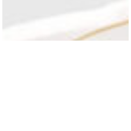
AURÉLIE CROS
Sophrologue certifiée RNCP en cabinet, en visio ou en déplacement sur
Latronquière, Saint-Céré, Figeac et ses environs
Restons en contact